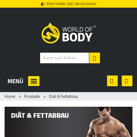
PORTOFREI (DE) AB 49 EURO!
MENÜ
Home
>
Produkte
>
Diät & Fettabbau
DIÄT & FETTABBAU