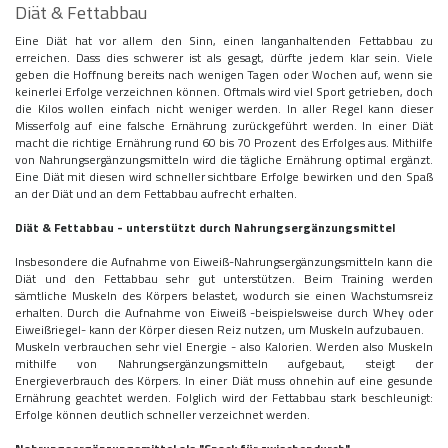
Diät & Fettabbau
Eine Diät hat vor allem den Sinn, einen langanhaltenden Fettabbau zu
erreichen. Dass dies schwerer ist als gesagt, dürfte jedem klar sein. Viele
geben die Hoffnung bereits nach wenigen Tagen oder Wochen auf, wenn sie
keinerlei Erfolge verzeichnen können. Oftmals wird viel Sport getrieben, doch
die Kilos wollen einfach nicht weniger werden. In aller Regel kann dieser
Misserfolg auf eine falsche Ernährung zurückgeführt werden. In einer Diät
macht die richtige Ernährung rund 60 bis 70 Prozent des Erfolges aus. Mithilfe
von Nahrungsergänzungsmitteln wird die tägliche Ernährung optimal ergänzt.
Eine Diät mit diesen wird schneller sichtbare Erfolge bewirken und den Spaß
an der Diät und an dem Fettabbau aufrecht erhalten.
Diät & Fettabbau - unterstützt durch Nahrungsergänzungsmittel
Insbesondere die Aufnahme von Eiweiß-Nahrungsergänzungsmitteln kann die
Diät und den Fettabbau sehr gut unterstützen. Beim Training werden
sämtliche Muskeln des Körpers belastet, wodurch sie einen Wachstumsreiz
erhalten. Durch die Aufnahme von Eiweiß -beispielsweise durch Whey oder
Eiweißriegel- kann der Körper diesen Reiz nutzen, um Muskeln aufzubauen.
Muskeln verbrauchen sehr viel Energie - also Kalorien. Werden also Muskeln
mithilfe von Nahrungsergänzungsmitteln aufgebaut, steigt der
Energieverbrauch des Körpers. In einer Diät muss ohnehin auf eine gesunde
Ernährung geachtet werden. Folglich wird der Fettabbau stark beschleunigt:
Erfolge können deutlich schneller verzeichnet werden.