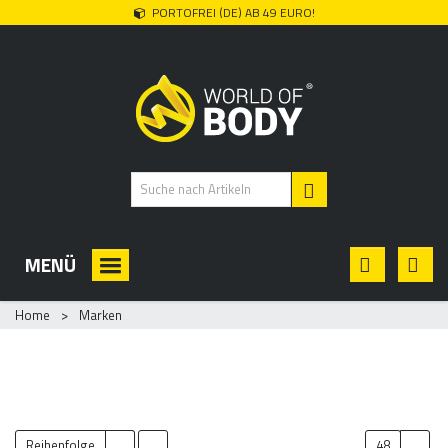
PORTOFREI (DE) AB 49 EURO!
MENÜ
Home
>
Marken
MARKEN
Reihenfolge
48